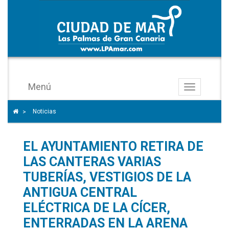
Menú
Toggle
navigation
Icono
Icono de Home para ir a la página de inicio
Noticias
>
de
ángulo
EL AYUNTAMIENTO RETIRA DE
para
separar
LAS CANTERAS VARIAS
los
TUBERÍAS, VESTIGIOS DE LA
enlaces
ANTIGUA CENTRAL
del
ELÉCTRICA DE LA CÍCER,
rastro
ENTERRADAS EN LA ARENA
de