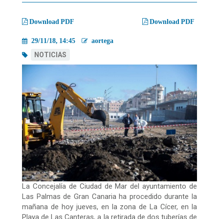
migas
Download PDF
Download PDF
29/11/18, 14:45
aortega
NOTICIAS
La Concejalía de Ciudad de Mar del ayuntamiento de
Las Palmas de Gran Canaria ha procedido durante la
mañana de hoy jueves, en la zona de La Cícer, en la
Playa de Las Canteras, a la retirada de dos tuberías de