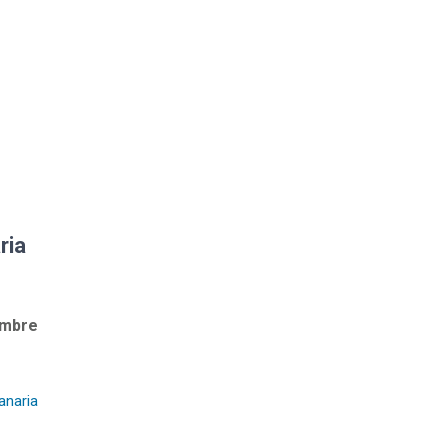
ria
embre
anaria