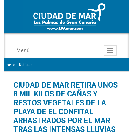
Menú
Toggle
navigation
Icono
Home icon to go to the home page
Noticias
>
de
ángulo
CIUDAD DE MAR RETIRA UNOS
para
separar
8 MIL KILOS DE CAÑAS Y
los
RESTOS VEGETALES DE LA
enlaces
PLAYA DE EL CONFITAL
del
ARRASTRADOS POR EL MAR
rastro
TRAS LAS INTENSAS LLUVIAS
de