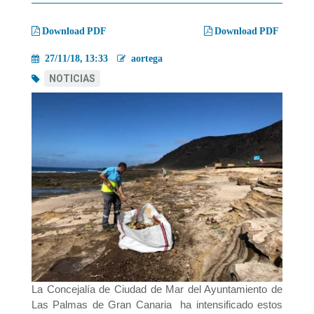
migas
Download PDF
Download PDF
27/11/18, 13:33
aortega
NOTICIAS
La Concejalía de Ciudad de Mar del Ayuntamiento de
Las Palmas de Gran Canaria ha intensificado estos