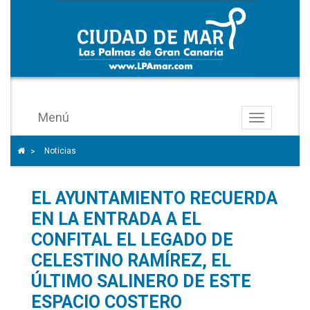
Menú
Toggle
navigation
Icono
Icono de Home para ir a la página de inicio
Noticias
>
de
ángulo
EL AYUNTAMIENTO RECUERDA
para
separar
EN LA ENTRADA A EL
los
CONFITAL EL LEGADO DE
enlaces
CELESTINO RAMÍREZ, EL
del
ÚLTIMO SALINERO DE ESTE
rastro
ESPACIO COSTERO
de