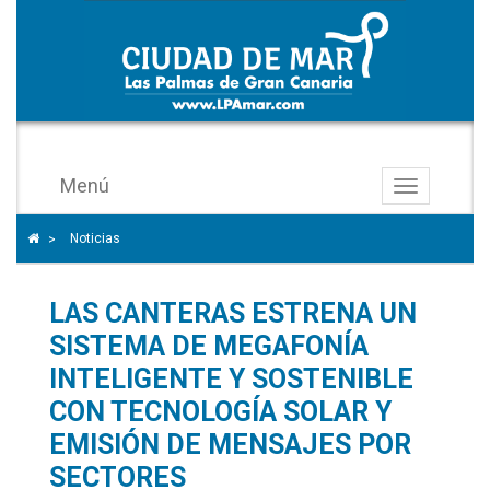
Menú
Toggle
navigation
Icono
Icono de Home para ir a la página de inicio
Noticias
>
de
ángulo
LAS CANTERAS ESTRENA UN
para
separar
SISTEMA DE MEGAFONÍA
los
INTELIGENTE Y SOSTENIBLE
enlaces
CON TECNOLOGÍA SOLAR Y
del
EMISIÓN DE MENSAJES POR
rastro
SECTORES
de