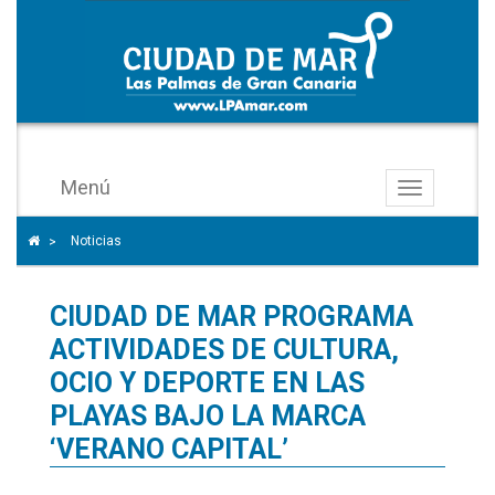
Menú
Toggle
navigation
Icono
Icono de Home para ir a la página de inicio
Noticias
>
de
ángulo
CIUDAD DE MAR PROGRAMA
para
separar
ACTIVIDADES DE CULTURA,
los
OCIO Y DEPORTE EN LAS
enlaces
PLAYAS BAJO LA MARCA
del
‘VERANO CAPITAL’
rastro
de